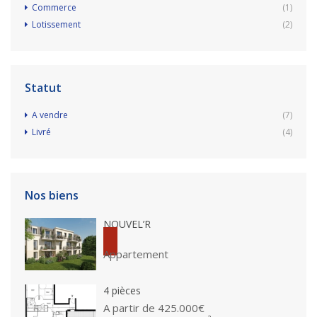
Commerce
(1)
Lotissement
(2)
Statut
A vendre
(7)
Livré
(4)
Nos biens
NOUVEL’R
Appartement
4 pièces
A partir de
425.000€