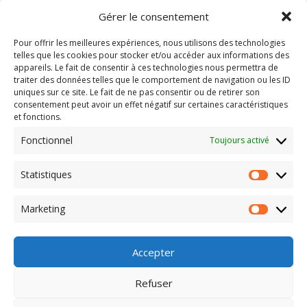
Gérer le consentement
Accueil
Qui sommes nous ?
Pour offrir les meilleures expériences, nous utilisons des technologies
Programmes neufs
telles que les cookies pour stocker et/ou accéder aux informations des
Terrains à bâtir
appareils. Le fait de consentir à ces technologies nous permettra de
traiter des données telles que le comportement de navigation ou les ID
uniques sur ce site. Le fait de ne pas consentir ou de retirer son
Informations
consentement peut avoir un effet négatif sur certaines caractéristiques
et fonctions.
Nos réferences
Calculette immobilière
Fonctionnel
Toujours activé
Contact
Mentions légales
Statistiques
Marketing
Nous contacter
Accepter
11 Avenue Général de Gaulle
77170 Brie Comte Robert
Tel : 01 64 05 55 05
Refuser
Mail : contact@gilpromotion.fr