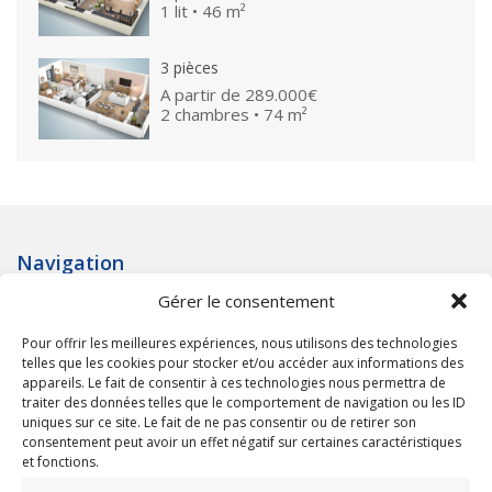
1 lit • 46 m²
3 pièces
A partir de
289.000€
2 chambres • 74 m²
Navigation
Gérer le consentement
Accueil
Qui sommes nous ?
Pour offrir les meilleures expériences, nous utilisons des technologies
Programmes neufs
telles que les cookies pour stocker et/ou accéder aux informations des
Terrains à bâtir
appareils. Le fait de consentir à ces technologies nous permettra de
traiter des données telles que le comportement de navigation ou les ID
uniques sur ce site. Le fait de ne pas consentir ou de retirer son
Informations
consentement peut avoir un effet négatif sur certaines caractéristiques
et fonctions.
Nos réferences