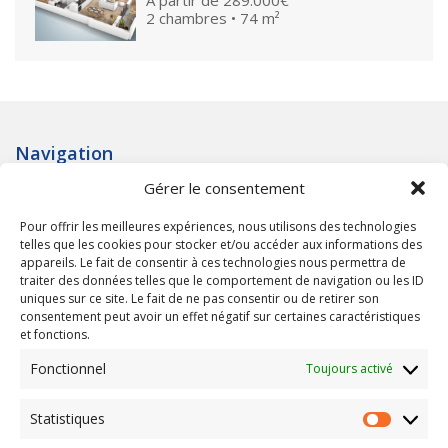
A partir de
289.000€
2 chambres • 74 m²
Navigation
Gérer le consentement
Accueil
Qui sommes nous ?
Pour offrir les meilleures expériences, nous utilisons des technologies
Programmes neufs
telles que les cookies pour stocker et/ou accéder aux informations des
Terrains à bâtir
appareils. Le fait de consentir à ces technologies nous permettra de
traiter des données telles que le comportement de navigation ou les ID
uniques sur ce site. Le fait de ne pas consentir ou de retirer son
Informations
consentement peut avoir un effet négatif sur certaines caractéristiques
et fonctions.
Nos réferences
Calculette immobilière
Fonctionnel
Toujours activé
Contact
Mentions légales
Statistiques