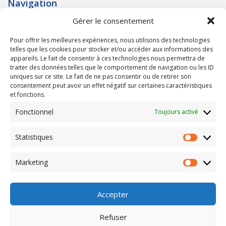
Navigation
Gérer le consentement
Accueil
Qui sommes nous ?
Pour offrir les meilleures expériences, nous utilisons des technologies
Programmes neufs
telles que les cookies pour stocker et/ou accéder aux informations des
Terrains à bâtir
appareils. Le fait de consentir à ces technologies nous permettra de
traiter des données telles que le comportement de navigation ou les ID
uniques sur ce site. Le fait de ne pas consentir ou de retirer son
Informations
consentement peut avoir un effet négatif sur certaines caractéristiques
et fonctions.
Nos réferences
Calculette immobilière
Fonctionnel
Toujours activé
Contact
Mentions légales
Statistiques
Marketing
Nous contacter
Accepter
11 Avenue Général de Gaulle
77170 Brie Comte Robert
Tel : 01 64 05 55 05
Refuser
Mail : contact@gilpromotion.fr