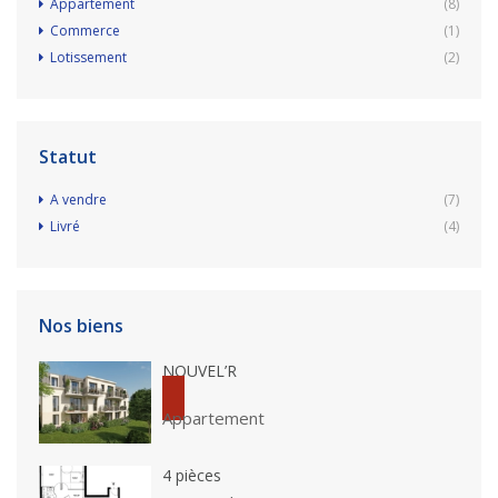
Appartement
(8)
Commerce
(1)
Lotissement
(2)
Statut
A vendre
(7)
Livré
(4)
Nos biens
NOUVEL’R
Appartement
4 pièces