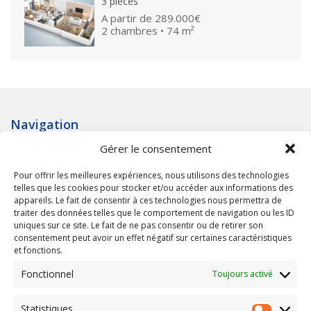
3 pièces
A partir de
289.000€
2 chambres • 74 m²
Navigation
Gérer le consentement
Accueil
Qui sommes nous ?
Pour offrir les meilleures expériences, nous utilisons des technologies
Programmes neufs
telles que les cookies pour stocker et/ou accéder aux informations des
Terrains à bâtir
appareils. Le fait de consentir à ces technologies nous permettra de
traiter des données telles que le comportement de navigation ou les ID
uniques sur ce site. Le fait de ne pas consentir ou de retirer son
Informations
consentement peut avoir un effet négatif sur certaines caractéristiques
et fonctions.
Nos réferences
Calculette immobilière
Fonctionnel
Toujours activé
Contact
Mentions légales
Statistiques