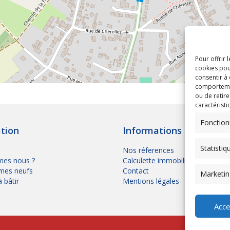
Pour offrir 
cookies pou
consentir à
comportement
ou de retire
caractéristi
Fonction
tion
Informations
Statistiq
Nos réferences
es nous ?
Calculette immobilière
mes neufs
Contact
Marketin
à bâtir
Mentions légales
Acce