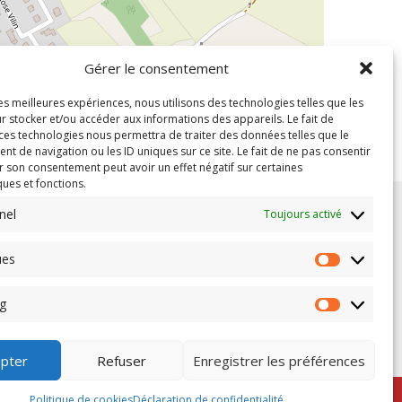
Gérer le consentement
les meilleures expériences, nous utilisons des technologies telles que les
r stocker et/ou accéder aux informations des appareils. Le fait de
 ces technologies nous permettra de traiter des données telles que le
Leaflet
| ©
OpenStreetMap
contributors
 de navigation ou les ID uniques sur ce site. Le fait de ne pas consentir
r son consentement peut avoir un effet négatif sur certaines
ques et fonctions.
nel
Toujours activé
Nous contacter
ues
11 Avenue Général de Gaulle
77170 Brie Comte Robert
Tel : 01 64 05 55 05
g
Mail : contact@gilpromotion.fr
pter
Refuser
Enregistrer les préférences
© GIL Promotion - Tous droits réservés
Politique de cookies
Déclaration de confidentialité